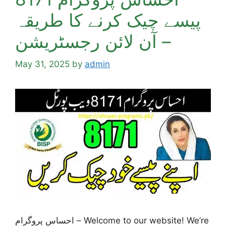
پیسے چیک کرنے کا طریقہ
– آن لائن رجسٹریشن
May 31, 2025
by
admin
احساس پروگرام – Welcome to our website! We’re