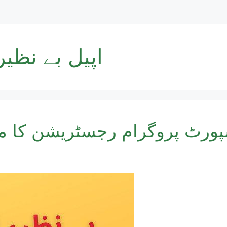
اپیل بے نظی
ورٹ پروگرام رجسٹریشن کا مکمل طر