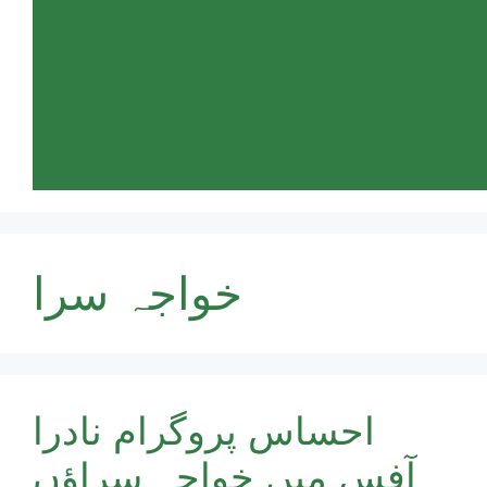
خواجہ سرا
احساس پروگرام نادرا
آفس میں خواجہ سراؤں