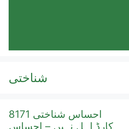
شناختی
8171 احساس شناختی
کارڈ اہل نہیں – احساس