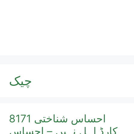
چیک
8171 احساس شناختی
کارڈ اہل نہیں – احساس