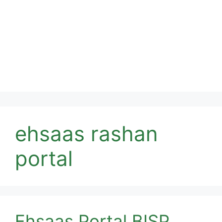
ehsaas rashan
portal
Ehsaas Portal BISP